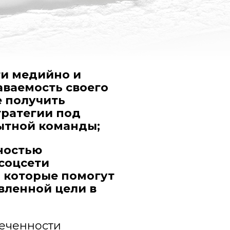
ти медийно и
ваемость своего
е получить
тратегии под
ытной команды;
ностью
соцсети
 которые помогут
вленной цели в
.
леченности