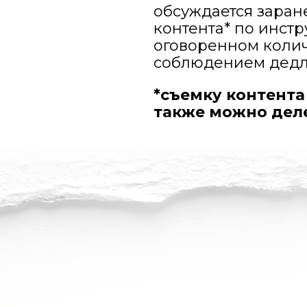
обсуждается заран
контента* по инст
оговоренном колич
соблюдением дедл
*съемку контент
также можно дел