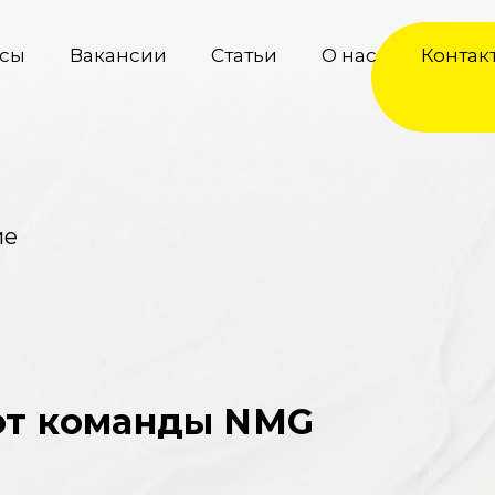
сы
Вакансии
Статьи
О нас
Контак
ие
т команды NMG