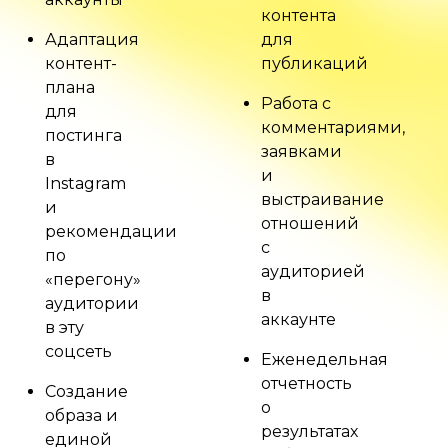
контента
Адаптация
для
контент-
публикаций
плана
Работа с
для
комментариями,
постинга
заявками
в
и
Instagram
выстраивание
и
отношений
рекомендации
с
по
аудиторией
«перегону»
в
аудитории
аккаунте
в эту
соцсеть
Еженедельная
отчетность
Создание
о
образа и
результатах
единой