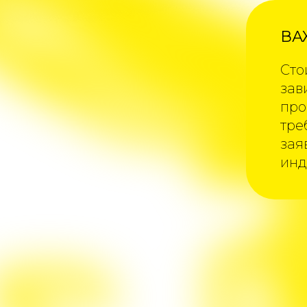
ВА
Сто
зав
про
тре
зая
инд