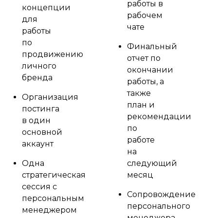
работы в
концепции
рабочем
для
чате
работы
по
Финальный
продвижению
отчет по
личного
окончании
бренда
работы, а
также
Организация
план и
постинга
рекомендации
в один
по
основной
работе
аккаунт
на
Одна
следующий
стратегическая
месяц
сессия с
Сопровождение
персональным
персонального
менеджером
менеджера