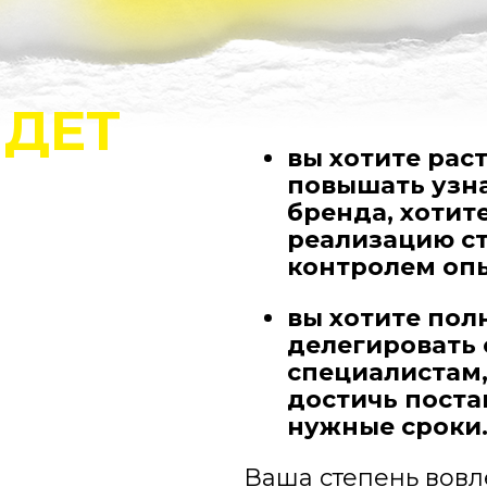
ДЕТ
вы хотите рас
повышать узна
бренда, хотит
реализацию с
контролем оп
вы хотите пол
делегировать 
специалистам,
достичь поста
нужные сроки
Ваша степень вов