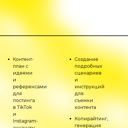
Контент-
Создание
план с
подробных
идеями
сценариев
и
и
референсами
инструкций
для
для
постинга
съемки
в TikTok
контента
и
Копирайтинг,
Instagram-
генерация
аккаунты