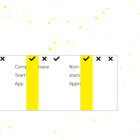
Comprehensive
Non-
Team
standard
App
Approach