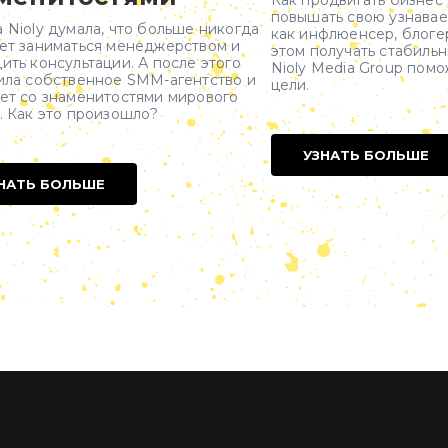
Как продвигать бизнес 
повышать свою узнавае
 Nioly думала, что больше никогда
как инфлюенсер, блогер
ет заниматься менеджерством и
этом получать стабиль
ить консультации. А после этого
Nioly Media Group пом
ила собственное SMM-агентство и
цели.
ет со знаменитостями мирового
. Как это произошло?
УЗНАТЬ БОЛЬШЕ
НАТЬ БОЛЬШЕ