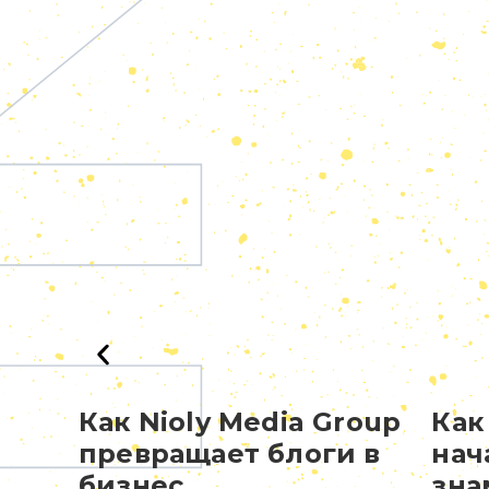
Как Nioly Media Group
Как
превращает блоги в
нач
бизнес
зна