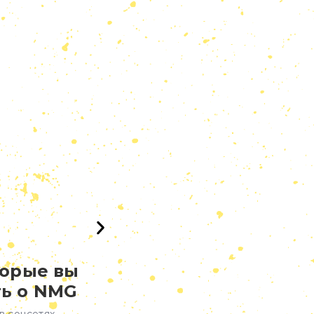
торые вы
ь о NMG