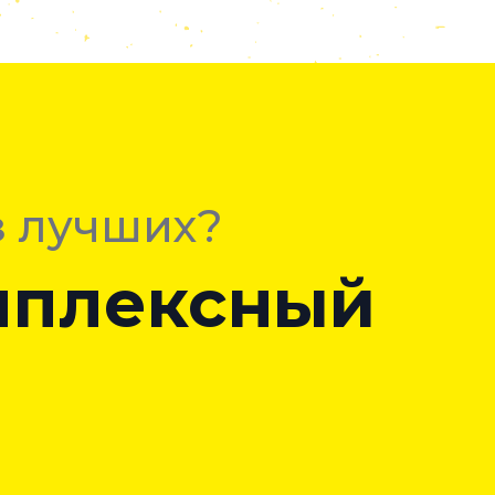
з лучших?
омплексный