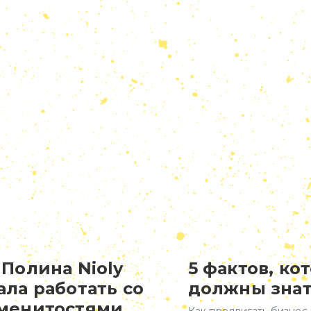
 Полина Nioly
5 фактов, ко
ала работать со
должны знат
менитостями