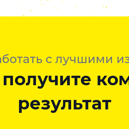
аботать с лучшими и
 получите к
результат