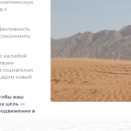
 комплексную
д к
фективность
и сэкономить
с на любой
твуем
в социальных
здадим новый
чтобы ваш
а цель —
родвижения в